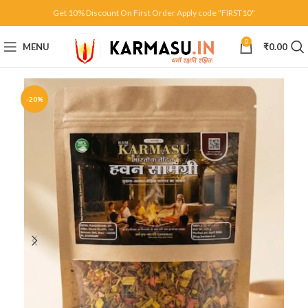
Get 10% Discount On First Order Apply code "FIRST10"
0
MENU
₹
0.00
-20%