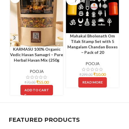
OUT
Mahakal Bholenath Om
Pu
Tilak Stamp Set with 5
Ach
Mangalam Chandan Boxes
KARMASU 100% Organic
– Pack of 20
Vedic Havan Samagri – Pure
Herbal Havan Mix (250g
POOJA
POOJA
₹
10.00
₹
299.00
₹
55.00
READ MORE
₹
70.00
ADD TO CART
FEATURED PRODUCTS