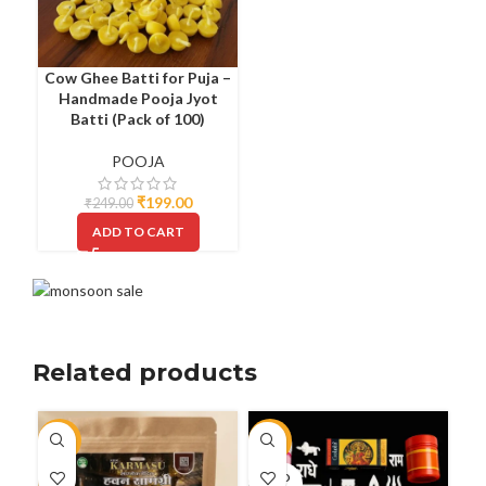
Cow Ghee Batti for Puja –
Handmade Pooja Jyot
Batti (Pack of 100)
POOJA
₹
199.00
₹
249.00
ADD TO CART
Related products
-21%
-97%
-3
SOLD